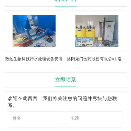
致远生物科技污水处理设备安装
洛阳龙门医药股份有限公司-洛宁 污水处理设备项目
立即联系
欢迎在此留言，我们将关注您的问题并尽快与您联
系。