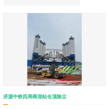
济源中铁四局商混站仓顶除尘