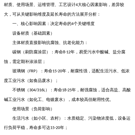
材质、使用场景、运维管理、工艺设计
大核心因素影响，差异较
4
大，可从关键影响维度及延长寿命的方法展开分析：
一、核心影响因素：决定寿命的
个关键维度
4
设备材质（基础因素）
主体材质直接影响抗腐蚀、抗老化能力：
碳钢（刷防腐涂层）：寿命
年，易受污水中酸碱、盐分腐
8-12
蚀，需定期补涂涂层；
玻璃钢（
）：寿命
年，耐腐性强，适配生活污水、低浓
FRP
15-20
度工业污水（如食品废水）；
不锈钢（
）：寿命
年，耐强腐蚀，适合高盐、高酸
304/316L
18-25
碱工业污水（如化工、电镀废水），成本较高但耐用性优。
使用场景（负荷影响）
生活污水（如小区、农村）：水质稳定、污染物浓度低，设备运
行负荷平稳，寿命多可达
年；
15-20