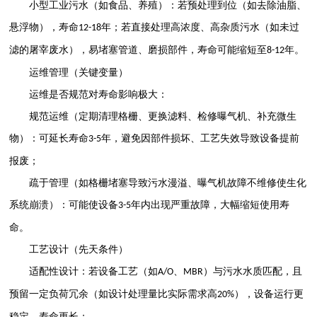
小型工业污水（如食品、养殖）：若预处理到位（如去除油脂、
悬浮物），寿命
年；若直接处理高浓度、高杂质污水（如未过
12-18
滤的屠宰废水），易堵塞管道、磨损部件，寿命可能缩短至
年。
8-12
运维管理（关键变量）
运维是否规范对寿命影响极大：
规范运维（定期清理格栅、更换滤料、检修曝气机、补充微生
物）：可延长寿命
年，避免因部件损坏、工艺失效导致设备提前
3-5
报废；
疏于管理（如格栅堵塞导致污水漫溢、曝气机故障不维修使生化
系统崩溃）：可能使设备
年内出现严重故障，大幅缩短使用寿
3-5
命。
工艺设计（先天条件）
适配性设计：若设备工艺（如
、
）与污水水质匹配，且
A/O
MBR
预留一定负荷冗余（如设计处理量比实际需求高
），设备运行更
20%
稳定，寿命更长；