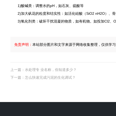
1)酸碱类：调整水的pH，如石灰、硫酸等
2)加大矾花的粒度和结实性：如活化硅酸（SiO2 nH2O）、
3)氧化剂类：破坏干扰混凝的物质，如有机物。如投加Cl2、O
免责声明：
本站部分图片和文字来源于网络收集整理，仅供学习
上一篇：
水处理专 业名称，你知道多少？
下一篇：
怎么快速完成污泥的生化调试？